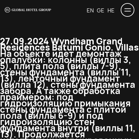
EN
GE
HE
27.09.2024 Wyndham Grand
Residences Batumi Gonio. Villas
На объекте идет демонтаж
опалубки: колонны (виллы 3,
5), плита пола (виллы 7-9),
стены фундамента (виллы 11,
13), ленточный фундамент
(вилла 12), стены фундамента
забора. А также обработка
праймером: под
гидроизоляцию примыкания
стены фундамента с плитой
пола (виллы 6-9) и под
гидроизоляцию стен
фундамента внутри (виллы 11,
13). Продолжается