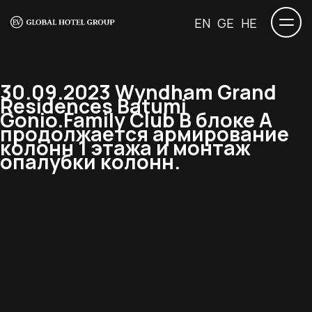
EN
GE
HE
30.09.2023 Wyndham Grand
Residences Batumi
Gonio.Family Club В блоке А
продолжается армирование
колонн 1 этажа и монтаж
опалубки колонн.