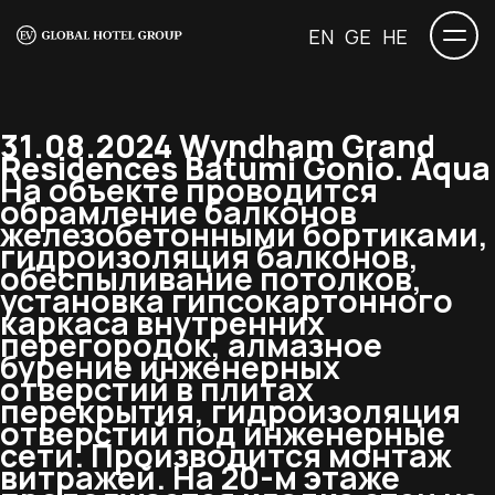
EN
GE
HE
31.08.2024 Wyndham Grand
Residences Batumi Gonio. Aqua
На объекте проводится
обрамление балконов
железобетонными бортиками,
гидроизоляция балконов,
обеспыливание потолков,
установка гипсокартонного
каркаса внутренних
перегородок, алмазное
бурение инженерных
отверстий в плитах
перекрытия, гидроизоляция
отверстий под инженерные
сети. Производится монтаж
витражей. На 20-м этаже