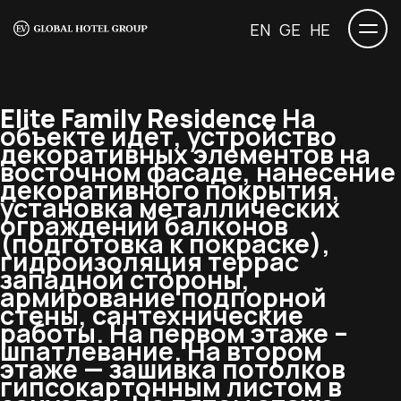
EN
GE
HE
Elite Family Residence
На
объекте идет, устройство
декоративных элементов на
восточном фасаде, нанесение
декоративного покрытия,
установка металлических
ограждений балконов
(подготовка к покраске),
гидроизоляция террас
западной стороны,
армирование подпорной
стены, сантехнические
работы. На первом этаже –
шпатлевание. На втором
этаже — зашивка потолков
гипсокартонным листом в