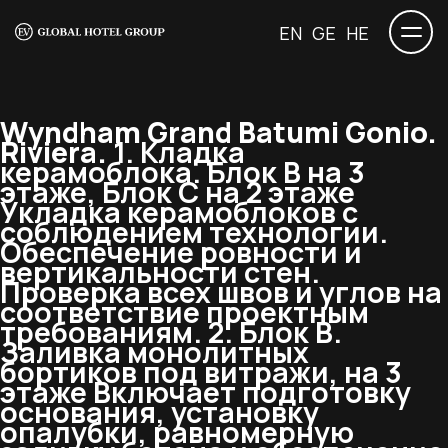
EN
GE
HE
Wyndham Grand Batumi Gonio.
Riviera.
1. Кладка
керамоблока. Блок В на 3
этаже, Блок С на 2 этаже
Укладка керамоблоков с
соблюдением технологии.
Обеспечение ровности и
вертикальности стен.
Проверка всех швов и углов на
соответствие проектным
требованиям. 2. Блок В.
Заливка монолитных
бортиков под витражи, на 3
этаже Включает подготовку
основания, установку
опалубки, равномерную