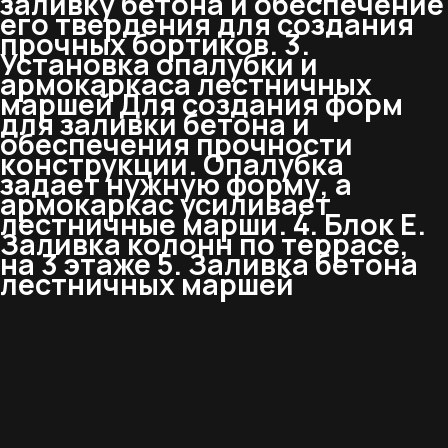
заливку бетона и обеспечение
его твердения для создания
прочных бортиков. 3.
Установка опалубки и
армокаркаса лестничных
маршей Для создания форм
для заливки бетона и
обеспечения прочности
конструкции. Опалубка
задает нужную форму, а
армокаркас усиливает
лестничные марши. 4. Блок Е.
Заливка колонн по террасе,
на 3 этаже 5. Заливка бетона
лестничных маршей